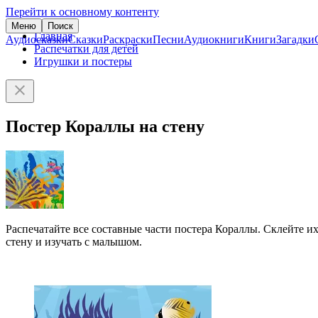
Перейти к основному контенту
Меню
Поиск
Главная
Аудиосказки
Сказки
Раскраски
Песни
Аудиокниги
Книги
Загадки
Распечатки для детей
Игрушки и постеры
Постер Кораллы на стену
Распечатайте все составные части постера Кораллы. Склейте и
стену и изучать с малышом.