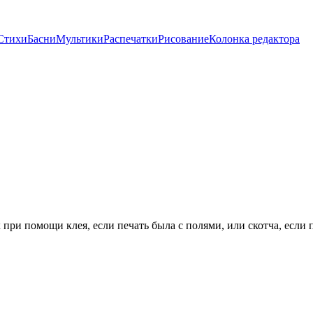
Стихи
Басни
Мультики
Распечатки
Рисование
Колонка редактора
х при помощи клея, если печать была с полями, или скотча, если