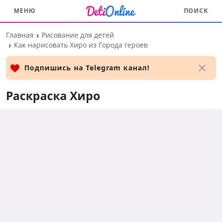
МЕНЮ
ПОИСК
Перейти
Главная
Рисование для детей
к
Как нарисовать Хиро из Города героев
основному
контенту
Подпишись на Telegram канал!
Раскраска Хиро