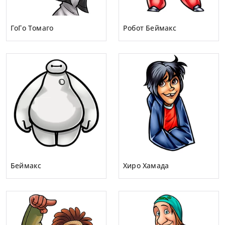
ГоГо Томаго
Робот Беймакс
Беймакс
Хиро Хамада