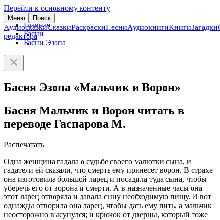
Перейти к основному контенту
Меню
Поиск
Главная
Аудиосказки
Сказки
Раскраски
Песни
Аудиокниги
Книги
Загадки
Басни
редактора
Басни Эзопа
Басня Эзопа «Мальчик и Ворон»
Басня Мальчик и Ворон читать в
переводе Гаспарова М.
Распечатать
Одна женщина гадала о судьбе своего малютки сына, и
гадатели ей сказали, что смерть ему принесет ворон. В страхе
она изготовила большой ларец и посадила туда сына, чтобы
уберечь его от ворона и смерти. А в назначенные часы она
этот ларец отворяла и давала сыну необходимую пищу. И вот
однажды отворила она ларец, чтобы дать ему пить, а мальчик
неосторожно высунулся; и крючок от дверцы, который тоже