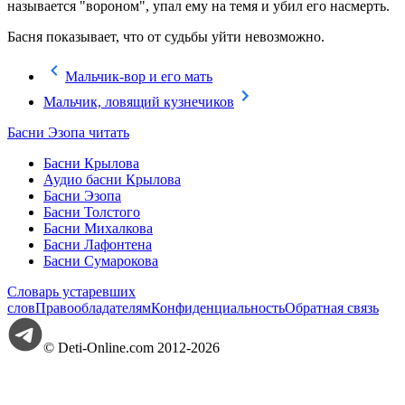
называется "вороном", упал ему на темя и убил его насмерть.
Басня показывает, что от судьбы уйти невозможно.
Мальчик-вор и его мать
Мальчик, ловящий кузнечиков
Басни Эзопа читать
Басни Крылова
Аудио басни Крылова
Басни Эзопа
Басни Толстого
Басни Михалкова
Басни Лафонтена
Басни Сумарокова
Словарь устаревших
слов
Правообладателям
Конфиденциальность
Обратная связь
© Deti-Online.com 2012-2026