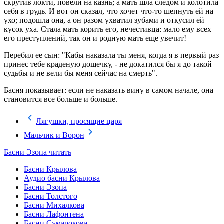
скрутив локти, повели на казнь; а мать шла следом и колотила
себя в грудь. И вот он сказал, что хочет что-то шепнуть ей на
ухо; подошла она, а он разом ухватил зубами и откусил ей
кусок уха. Стала мать корить его, нечестивца: мало ему всех
его преступлений, так он и родную мать еще увечит!
Перебил ее сын: "Кабы наказала ты меня, когда я в первый раз
принес тебе краденую дощечку, - не докатился бы я до такой
судьбы и не вели бы меня сейчас на смерть".
Басня показывает: если не наказать вину в самом начале, она
становится все больше и больше.
Лягушки, просящие царя
Мальчик и Ворон
Басни Эзопа читать
Басни Крылова
Аудио басни Крылова
Басни Эзопа
Басни Толстого
Басни Михалкова
Басни Лафонтена
Басни Сумарокова