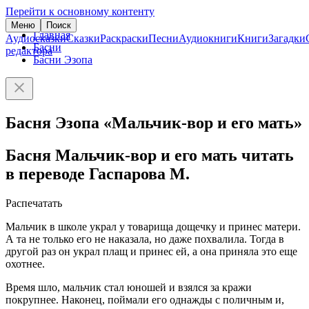
Перейти к основному контенту
Меню
Поиск
Главная
Аудиосказки
Сказки
Раскраски
Песни
Аудиокниги
Книги
Загадки
Басни
редактора
Басни Эзопа
Басня Эзопа «Мальчик-вор и его мать»
Басня Мальчик-вор и его мать читать
в переводе Гаспарова М.
Распечатать
Мальчик в школе украл у товарища дощечку и принес матери.
А та не только его не наказала, но даже похвалила. Тогда в
другой раз он украл плащ и принес ей, а она приняла это еще
охотнее.
Время шло, мальчик стал юношей и взялся за кражи
покрупнее. Наконец, поймали его однажды с поличным и,